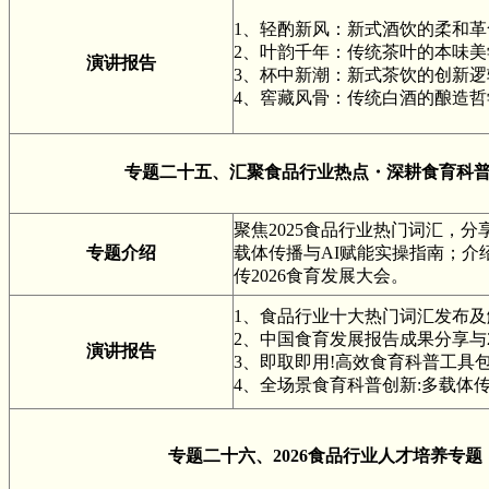
1、轻酌新风：新式酒饮的柔和
2、叶韵千年：传统茶叶的本味
演讲报告
3、杯中新潮：新式茶饮的创新
4、窖藏风骨：传统白酒的酿造
专题二十五、
汇聚食品行业热点・深耕食育科
聚焦2025食品行业热门词汇，
专题介绍
载体传播与AI赋能实操指南；
传2026食育发展大会。
1、食品行业十大热门词汇发布及
2、中国食育发展报告成果分享与2
演讲报告
3、即取即用!高效食育科普工具
4、全场景食育科普创新:多载体
专题二十六、
2026食品行业人才培养专题