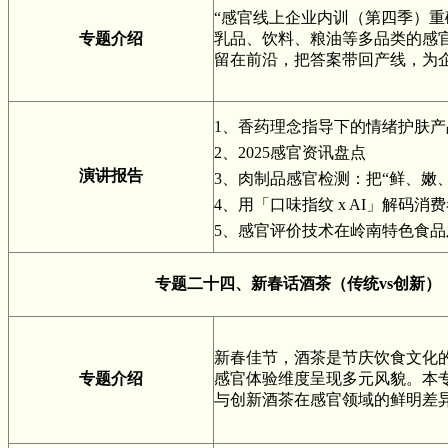
“感官线上企业内训（第四季）重
专题介绍
乳品、饮料、粮油等多品类的感官
留在前沿，把答案带回产线，为企
1、香药理念指导下的情绪护肤产
2、2025感官资讯盘点
演讲报告
3、肉制品感官检测：把“鲜、嫩
4、用「口味指纹 x AI」解码
5、感官评价技术在岭南特色食
专题二十四、新春话酒茶（传统vs创新） 
新春佳节，酒茶是节庆饮食文化
专题介绍
感官体验维度呈现多元风貌。本
与创新酒茶在感官领域的鲜明差