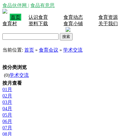
食品伙伴网
|
食品有意思
首页
认识食育
食育动态
食育资源
食育村
资料下载
食育小铺
关于我们
当前位置:
首页
»
食育会议
»
学术交流
按分类浏览
(0)
学术交流
按月查看
01月
02月
03月
04月
05月
06月
07月
08月