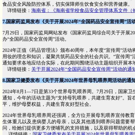
食品安全风险防控体系，切实保障师生饮食安全和营养健康。
详
情链接：
海南省：《海南省学校食品安全管理体系文件（
7.国家药监局发布《关于开展2024年“全国药品安全宣传周”活
7月29日，国家药监局网站发布《国家药监局综合司关于开展20
办“全国药品安全宣传周”活动。
2024年正值《药品管理法》颁布40周年，本年度“宣传周”
用妆的理念和知识，凝聚共筑药品安全的社会共识。“宣传周”活
通知要求各地应结合实际，在此期间围绕活动主题组织开展本地
详
情链接：
关于开展2024年“全国药品安全宣传周”活动的通
8.国家卫健委发布《关于开展2024年世界母乳喂养周活动的通
2024年8月1—7日是第33个世界母乳喂养周。7月29日，国
通知，今年的活动主题为“支持母乳喂养，共建生育友好”。旨
平，维护母婴权益，共建生育友好型社会。
2024年世界母乳喂养周还强调，全方位开展母乳喂养宣传教
生体重儿以及患病婴儿的母亲，以及其他遇到喂养问题需要帮
问，给她们提供更多方便哺乳的支持措施，以及获得帮助的机
详
情链接：
国家卫健委发布关于开展2024年世界母乳喂养