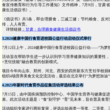
食宣传教育和行为引导工作通知》文件精神，7月9日，甘肃
康生活倡议书》。
《倡议书》共5条，即合理膳食，三减三健；节约粮食、反对
传，人人有责。
详
情链接
：
甘肃：合理膳食健康生活倡议书
3.2024健康中国行食育进校园公益行动启动仪式举行
7月12日上午，2024健康中国行食育进校园公益行动——“
活动旨在帮助学生进一步认识到学习营养健康知识的重要性，
+烹饪技能”融合教育的创新模式。
项目今年向山东、郑州、河北、西安的四所新东方烹饪学校捐赠8
组织4场营养美食文化交流活动，最后在北京举行“为梦想加油
4.2023年新时代食育作品征集活动评选结果公布
7月15日，由中国疾病预防控制中心、中国学生营养与健康促进
束。此次活动主题是：“食”刻守护 “育”见未来，旨在普及
活动组织专家进行两轮复审，评选出绘画类一等奖、二等奖、三