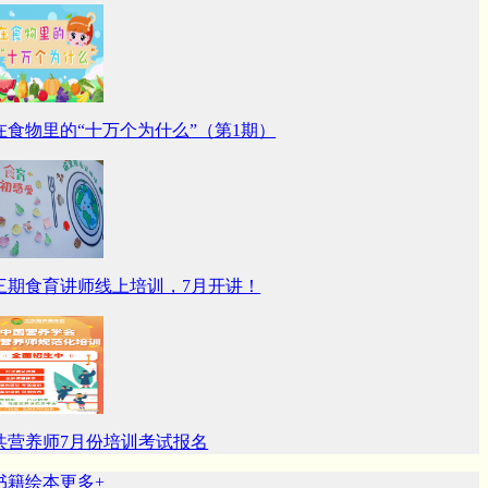
在食物里的“十万个为什么”（第1期）
三期食育讲师线上培训，7月开讲！
共营养师7月份培训考试报名
籍绘本
更多+