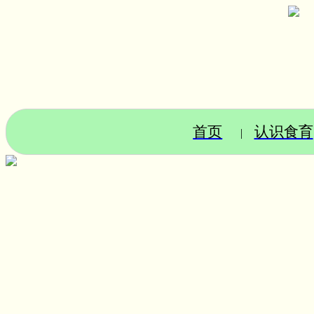
首页
认识食育
|