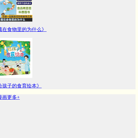
藏在食物里的为什么》
给孩子的食育绘本》
画
更多+