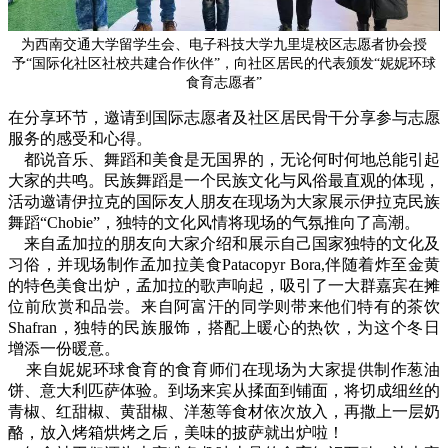
为西南交通大学留学生会、电子科技大学九里堤校区志愿者协会授
予“国际化社区社校共建合作伙伴”，向社区居民的代表颁发“妮妮环球
食育志愿者”
在分享环节，邀请到国际志愿者及社区居民骨干分享参与志愿
服务的感受和心得。
都说音乐、舞蹈和美食是无国界的，无论何时何地总能引起
大家的共鸣。民族舞蹈是一个民族文化与风俗最直观的体现，
活动邀请伊拉克的国际友人朋友在现场为大家展示伊拉克民族
舞蹈“Chobie”，独特的文化风情将现场的气氛推向了高潮。
来自孟加拉的朋友向大家介绍和展示自己国家独特的文化及
习俗，并现场制作孟加拉美食Patacopyr Bora,伴随着炸至金黄
的特色美食出炉，孟加拉的歌声响起，吸引了一大群嘉宾在摊
位前欣赏和品尝。
来自阿富汗的同学则带来他们特有的茶饮
Shafran，独特的民族服饰，搭配上暖心的热饮，为这个冬日
增添一份暖意。
来自妮妮环球食育的食育师们在现场为大家提供制作葱油
饼、意大利匹萨体验。到场来宾从揉面到铺面，将切成细丝的
青椒、红甜椒、黄甜椒、洋葱等食材依次放入，再撒上一层奶
酪，放入烤箱烘烤之后，美味的披萨就出炉啦！