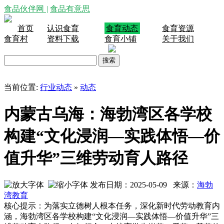
食品伙伴网
|
食品有意思
首页
认识食育
食育动态
食育资源
食育村
资料下载
食育小铺
关于我们
当前位置:
行业动态
»
动态
内蒙古乌海：海勃湾区各学校
构建“文化浸润—实践体悟—价
值升华”三维劳动育人路径
发布日期：2025-05-09 来源：
海勃
湾教育
核心提示：为落实立德树人根本任务，深化新时代劳动教育内
涵，海勃湾区各学校构建“文化浸润—实践体悟—价值升华”三