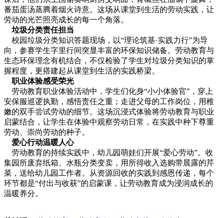
番茄蛋汤蒸腾着烟火诗意。这场从课堂到生活的劳动实践，让
劳动的光芒照亮成长的每一个角落。
垃圾分类责任担当
校园垃圾分类知识答题现场，以“理论筑基·实践力行”为导
向，参赛学生字里行间突显丰富的环保知识储备。劳动教育与
生态环保理念有机结合，不仅检验了学生对垃圾分类知识的掌
握程度，更搭建起从课堂到生活的实践桥梁。
职业体验感受荣光
劳动教育职业体验活动中，学生们化身“小小体验官”，穿上
安保服巡逻执勤，感悟责任之重；走进父母的工作岗位，用稚
嫩的双手尝试劳动的细节。这场沉浸式体验将劳动教育与职业
启蒙结合，让学生在体验中观察劳动日常，在实践中种下尊重
劳动、崇尚劳动的种子。
爱心行动温暖人心
劳动教育的持续实践中，幼儿园萌娃们开展“爱心劳动”。收
集园所废弃纸箱、水瓶分类变卖，用所得收入选购带晨露的芹
菜，送给幼儿园工作者。从资源回收的实践到感恩传递，每个
环节都是“付出与收获”的启蒙课，让劳动教育成为浸润成长的
温暖养分。