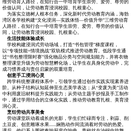
维劳动育人路径，在知行合一中培育学生崇劳、爱劳、尊劳的
价值认同，让劳动教育浸润校园、扎根童心。
为落实立德树人根本任务，深化新时代劳动教育内涵，海勃
湾区各学校构建“文化浸润—实践体悟—价值升华”三维劳动育
人路径，在知行合一中培育学生崇劳、爱劳、尊劳的价值认
同，让劳动教育浸润校园、扎根童心。
生活技能体验成长
学校构建浸润式劳动场域，打造“书包管理”梯度课程，
以“专项技能+情境挑战”双轨模式推进劳动教育。低段学生通
过“书包整理限时赛”强化物品分类与空间规划能力，并将衣物
整理课堂升级为劳动智慧孵化场，让学生在具身化劳动中，完
成习惯养成与责任启蒙的双重培育。
创意手工浸润心灵
跨学科统整课程体系中，引领学生通过创作实践实现素养进
阶。从种子结构认知延伸至生态美学表达；从“变废为美”活动
中利用废旧材料提升实践能力；从劳动主题手抄报及手工制作
中，通过学用结合的立体化实践，推动劳动教育扎根、美育浸
润心灵。
烹饪劳动共享美食
劳动课堂跃动着成长的光影，学生们忙碌而专注，剥蒜、削
土豆皮、创意雕琢水果......娴熟动作间流淌着对劳动的热爱。
课后，他们系上围裙奏响厨房交响曲，青椒丝在油锅中旋舞，