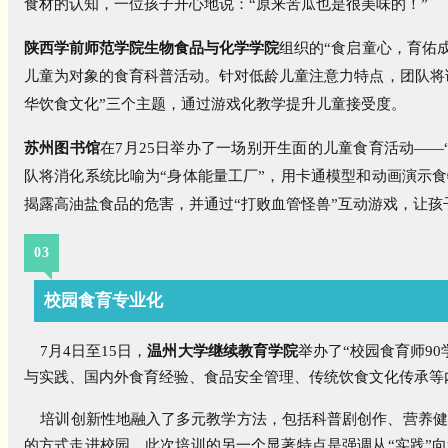
食材的认知，一位孩子开心地说：“原来苦瓜也是很美味的！”
陕西学前师范学院生物食品与化学学院
组织的“食启童心，育佑成
儿童为对象的食育科普活动。针对低龄儿童注意力特点，团队将课
华饮食文化”三个主题，通过游戏化教学提升儿童接受度。
苏州图书馆
在7月25日举办了一场别开生面的儿童食育活动—
队将消化系统比喻为“身体能量工厂”，用卡通模型和动画演示食
揭露高油盐食品的危害，并通过“打败血管怪兽”互动游戏，让
03
校园食育专业化
7月4日至15日，
温州大学继续教育学院
举办了“校园食育师9
与实践、国内外食育经验、食品安全管理、传统饮食文化传承等
培训创新性地融入了多元教学方法，包括科普剧创作、营养健
的方式走进校园。此次培训的另一个显著特点是强调从“实践”向