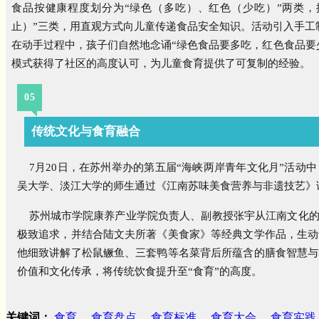
食品按健康程度划分为“绿色（多吃）、红色（少吃）”两类，
止）”三类，用直观方式向儿童传递食品安全知识。活动引入手工
在动手过程中，孩子们自然地念诵“绿色食品要多吃，红色食品要少
模式获得了社区的高度认可，为儿童食育提供了可复制的经验。
05
传统文化与食育融合
7月20日，在苏州举办的第五届“海峡两岸青年文化月”活动中
吴大学、淡江大学的师生通过《江南苏味美食营养与非遗技艺》
苏州城市学院康养产业学院负责人、副教授张宇
从江南文化的
极致追求，并结合陆文夫所著《美食家》等经典文学作品，生动
他细致讲解了松鼠鳜鱼、三套鸭等名菜背后所蕴含的膳食智慧与
价值和文化传承，将传统饮食提升至“食育”的高度。
关键词：
食育
食育盘点
食育标准
食育大会
食育实