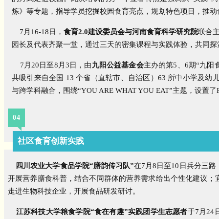
炼》等专题，指导学员挖掘校园食育亮点，规划特色项目，推动
7月16-18日，
食育2.0建设委员会与河南食育科学研究院
联合主
园长及代表齐聚一堂，通过三天的密集课程与实践体验，共同探
7月20日至8月3日，
由
九阳公益基金会
主办的
第5、6期“九
共吸引来自全国 13 个省（直辖市、自治区）63 所中小学及幼
与跨学科融合，围绕“YOU ARE WHAT YOU EAT”主题
04
社区食育创新实践
四川农业大学食品学院“膳韵传习队”
在7月8日至10日兵分三
开展营养膳食科普，结合不同群体的营养需求给出个性化建议；
走进生物科技企业，开展食品研发研讨。
江苏科技大学粮食学院“食在有趣”实践团学生志愿者
于7月2