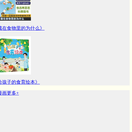
藏在食物里的为什么》
给孩子的食育绘本》
画
更多+