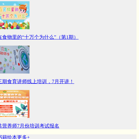
在食物里的“十万个为什么”（第1期）
三期食育讲师线上培训，7月开讲！
共营养师7月份培训考试报名
籍绘本
更多+