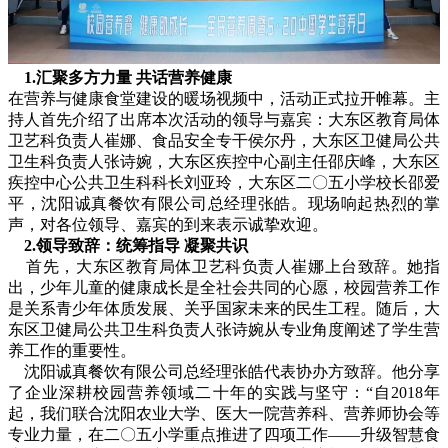
1.
汇聚多方力量 共话营养健康
在营养与健康食堂建设的暖场视频中，活动正式拉开帷幕。主
持人首先介绍了出席本次活动的领导与嘉宾：大东区教育局体
卫艺科负责人崔娜、食品安全专干侯尔丹，大东区卫健局公共
卫生科负责人张诗婉，大东区疾控中心副主任邵庆峰，大东区
疾控中心公共卫生科科长刘亚玲，大东区二〇五小学校长邵爱
平，沈阳诚真餐饮有限公司总经理张皓。现场响起热烈的掌
声，对各位领导、嘉宾的到来表示诚挚欢迎。
2.
领导致辞：统筹指导 凝聚共识
首先，大东区教育局体卫艺科负责人崔娜上台致辞。她指
出，少年儿童的健康成长是全社会共同的心愿，校园营养工作
是关系青少年体质发展、关乎国家未来的民生工程。随后，大
东区卫健局公共卫生科负责人张诗婉从专业角度阐述了学生营
养工作的重要性。
沈阳诚真餐饮有限公司总经理张皓代表协办方致辞。他分享
了企业深耕校园营养领域二十年的实践与坚守：“自2018年
起，我们联合沈阳农业大学、医大一院营养科、营养师协会等
专业力量，在二〇五小学重点推进了四项工作——升级智慧食