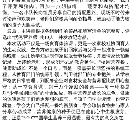
饺子的能量及核心营养素，并亲手制作简易营养标签。“我放
了芹菜和猪肉，再加一点胡椒粉——蔬菜和肉搭配才均
衡。”一名小队长向组员分享自己的搭配思路。现场不时传来
讨论声和欢笑声，老师们穿梭其间耐心指导，鼓励动手能力较
弱的孩子大胆尝试。
最后，主讲师根据各组制作的菜品和填写清单的完整度，评
选出“优秀营养师”共10人，并发放纪念品。
本次活动不仅是一场食育体验课，更是一次家校社协同育人
的生动实践。主办方鼓励孩子们回家后与父母一起准备一顿健
康晚餐，运用所学知识制作家庭版营养标签，并邀请家长拍照
记录、反馈给老师，形成闭环式的教育延伸。“校园营养餐，
健康助成长”不是一个口号，而是一项需要长期坚持的系统工
程。从教育部门的统筹引领，到卫健部门的专业把关；从学校
严格的日常管理，到配餐企业对食材安全与营养配比的用心坚
守；从一堂食育课，到千万个家庭的餐桌——每一环都是
对“少年强则国强”的朴素回应。科学营养是成长的底色，健康
的体魄是孩子们追逐梦想的底气。当孩子们学会读懂一份营养
标签，学会为自己搭配一餐均衡膳食，学会珍惜食物并与家人
分享劳动成果，营养健康的种子便已在他们心中生根发芽。
这，正是“5·20”中国学生营养日最温暖、最有力的意义所在。