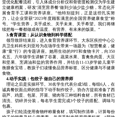
堂优化配餐流程，引入体成分分析仪和骨密度检测仪为学生建
立健康档案，研发‘清烹营养餐’做到少油少盐少糖，常态化开
展食育手工课和营养讲座。”他特别提到，正是这些扎实努
力，让企业荣获“2023年度顾客满意的全国营养健康食堂”称
号。“学生营养，关乎成长、关乎未来、关乎希望。我们将继
续把每一餐都做成有温度、有营养、有未来的饭菜。”
3.
食育课堂：从认识食物到科学搭配
领导致辞结束后，进入食育营养课环节。大东区疾控中心公
共卫生科科长刘亚玲为在场学生带来一场题为《智慧餐桌，健
康“童”行》的专题讲座。她用生动的PPT和食物卡片，向350
名五、六年级学生讲解了谷薯、蔬菜水果、畜禽鱼肉蛋、大豆
和坚果、烹调油和盐的营养作用，并结合11-13岁学龄儿童平
衡膳食宝塔，教孩子们读懂食品营养标签、区分健康与不健康
食物。
4.
动手实践：包饺子 做自己的营养师
理论之后是实操环节。30名学生代表分成5组，每组6人，在
诚真餐饮面点师的指导下动手制作饺子。协办方提前准备了西
葫芦、鸡蛋、包菜、芹菜、猪肉等三种馅料食材，所有食材已
清洗、切碎并分装，每名学生需完成3个饺子的搭配、调味与
包裹。
孩子们轮流使用食物秤称量食材，填写制作清单，计算每份