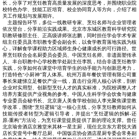
长，分享了对烹饪教育高质量发展的深度思考，并围绕职业院
校特色办学、技能工匠培育、校企协同育人等方向，介绍了相
关工作规划与发展期许。
主题报告环节，多位一线教研专家、烹饪名师与企业管理者
依次登台，分享前沿实践成果。北京市东城区教育科学研究院
职教研修部主任、正高级讲师张志鹏，同时担任学会学术专家
组主任委员及市职教专委会副会长，以食学教育落地实践为核
心，详解食学课程助力区域师生身心健康成长的可行路径。世
界烹饪联合会名厨委员会委员、中国烹饪名师、非遗面塑传承
人、丰台职教中心学校教学处副主任李凯，结合非遗烹饪教学
实践，分享如何在课堂中培育学生的动手能力与创新思考力，
打造特色“小厨神”育人体系。杭州万喜年餐饮管理有限公司董
事长朱建悌立足餐饮产业一线，直击行业用人核心诉求，剖析
企业对实用型、创新型烹饪人才的真实标准，为院校调整人才
培养方案提供产业视角的参考。中国人生科学学会饮食与健康
专业委员会秘书长、北京唐人美食学校创始人李光聚焦课堂教
学改革，围绕“烹饪逻辑”这一核心主线，分享烹饪教师如何从
技能传授者转型为逻辑引导者，并提出“烹饪逻辑的拆解-还
原-重构”方法论，为烹饪课堂提质提供了新的理论支撑。曾任
北京瑜舍酒店京雅堂米其林一星主厨，现任北京东方君悦大酒
店长安壹号中餐厅总厨、中国饭店协会酒店星厨专委会常务副