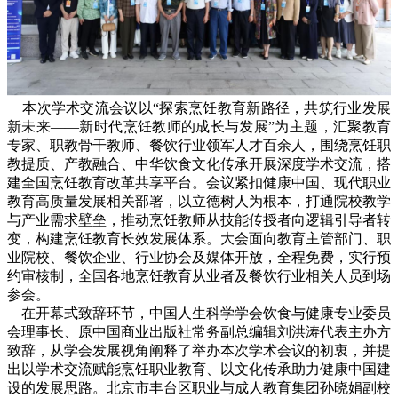
本次学术交流会议以“探索烹饪教育新路径，共筑行业发展
新未来——新时代烹饪教师的成长与发展”为主题，汇聚教育
专家、职教骨干教师、餐饮行业领军人才百余人，围绕烹饪职
教提质、产教融合、中华饮食文化传承开展深度学术交流，搭
建全国烹饪教育改革共享平台。会议紧扣健康中国、现代职业
教育高质量发展相关部署，以立德树人为根本，打通院校教学
与产业需求壁垒，推动烹饪教师从技能传授者向逻辑引导者转
变，构建烹饪教育长效发展体系。大会面向教育主管部门、职
业院校、餐饮企业、行业协会及媒体开放，全程免费，实行预
约审核制，全国各地烹饪教育从业者及餐饮行业相关人员到场
参会。
在开幕式致辞环节，中国人生科学学会饮食与健康专业委员
会理事长、原中国商业出版社常务副总编辑刘洪涛代表主办方
致辞，从学会发展视角阐释了举办本次学术会议的初衷，并提
出以学术交流赋能烹饪职业教育、以文化传承助力健康中国建
设的发展思路。北京市丰台区职业与成人教育集团孙晓娟副校