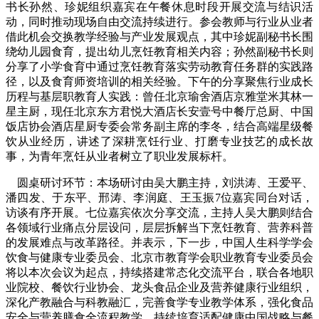
书长孙然、珍妮组织嘉宾在午餐休息时段开展交流与结识活
动，同时推动现场自由交流持续进行。参会教师与行业从业者
借此机会交换教学经验与产业发展观点，其中珍妮副秘书长围
绕幼儿园食育，提出幼儿烹饪教育相关内容；孙然副秘书长则
分享了小学食育中通过烹饪教育落实劳动教育任务群的实践路
径，以及食育师资培训的相关经验。下午的分享聚焦行业成长
历程与基层职教育人实践：曾任北京瑜舍酒店京雅堂米其林一
星主厨，现任北京东方君悦大酒店长安壹号中餐厅总厨、中国
饭店协会酒店星厨专委会常务副主席的李冬，结合高端星级餐
饮从业经历，讲述了深耕烹饪行业、打磨专业技艺的成长故
事，为青年烹饪从业者树立了职业发展标杆。
圆桌研讨环节：本场研讨由吴大鹏主持，刘洪涛、王爱平、
潘四发、于东平、邢涛、李润庭、王玉振7位嘉宾同台对话，
访谈有序开展。七位嘉宾依次分享交流，主持人吴大鹏则结合
各领域行业痛点分层设问，层层拆解当下烹饪教育、营养科普
的发展难点与改革路径。并表示，下一步，中国人生科学学会
饮食与健康专业委员会、北京市教育学会职业教育专业委员会
将以本次会议为起点，持续搭建常态化交流平台，联合各地职
业院校、餐饮行业协会、龙头食品企业及营养健康行业组织，
深化产教融合与科教融汇，完善食学专业教学体系，强化食品
安全与营养膳食全流程教学，持续培育适配健康中国战略与餐