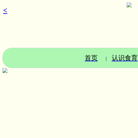
<
首页
认识食育
|