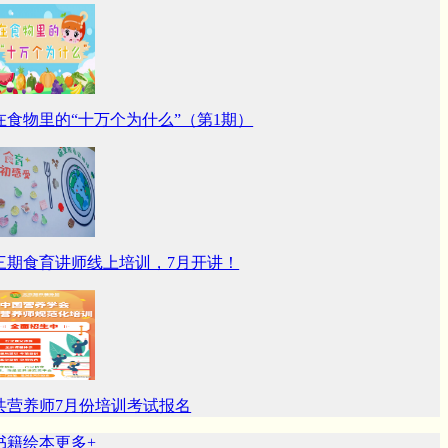
在食物里的“十万个为什么”（第1期）
三期食育讲师线上培训，7月开讲！
共营养师7月份培训考试报名
籍绘本
更多+