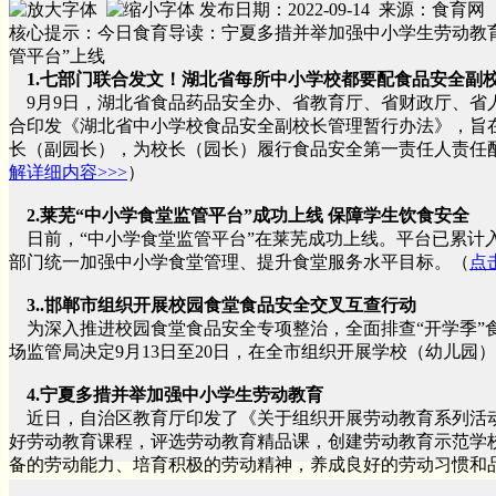
发布日期：2022-09-14 来源：食育网
核心提示：今日食育导读：宁夏多措并举加强中小学生劳动教
管平台”上线
1.七部门联合发文！湖北省每所中小学校都要配食品安全副
9月9日，湖北省食品药品安全办、省教育厅、省财政厅、省
合印发《湖北省中小学校食品安全副校长管理暂行办法》，旨在
长（副园长），为校长（园长）履行食品安全第一责任人责任
解详细内容>>>
）
2.莱芜“中小学食堂监管平台”成功上线 保障学生饮食安全
日前，“中小学食堂监管平台”在莱芜成功上线。平台已累计入
部门统一加强中小学食堂管理、提升食堂服务水平目标。（
点
3..邯郸市组织开展校园食堂食品安全交叉互查行动
为深入推进校园食堂食品安全专项整治，全面排查“开学季”
场监管局决定9月13日至20日，在全市组织开展学校（幼儿园
4.宁夏多措并举加强中小学生劳动教育
近日，自治区教育厅印发了《关于组织开展劳动教育系列活
好劳动教育课程，评选劳动教育精品课，创建劳动教育示范学
备的劳动能力、培育积极的劳动精神，养成良好的劳动习惯和