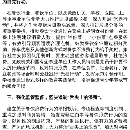
为自觉行动。
在餐饮行业、餐饮单位，以及党政机关、学校、医院、工厂
等企事业单位食堂大力推行适度点餐取餐，深入开展“光盘行
动”，并将之作为餐厨垃圾源头减量、深入推进垃圾分类的一
项重要举措。推动餐饮企业通过在菜单上标明食材份量，在套
餐上注明建议消费人数，提供“半份菜”、“小份菜”点餐服务
等，有效引导顾客适度合理点餐。鼓励餐饮企业通过积分奖
励、停车优惠及其他创新方式对餐饮不浪费行为给予奖励。旅
行社在安排团队用餐时，要主动提醒游客适量取餐、杜绝浪
费。党政机关和国有企事业单位工作人员特别是党员干部要带
头厉行勤俭节约、反对铺张浪费，在单位食堂、社会餐厅、家
庭餐桌等场合时时处处践行“光盘行动”，发挥示范引领作用。
学校要通过形式多样的教育实践活动，引导促进青少年养成节
约粮食习惯。
三、强化监管监督，坚决遏制“舌尖上的浪费”。
建立关于餐饮浪费行为的举报投诉、专项检查等制度机制，
重点加强对商务宴请、婚丧嫁娶红白事等餐饮浪费行为的监
管，以刚性的制度约束、严格的制度执行、强有力的监督检
查、严厉的惩戒机制，大力整治“舌尖上的浪费”。加大对网络