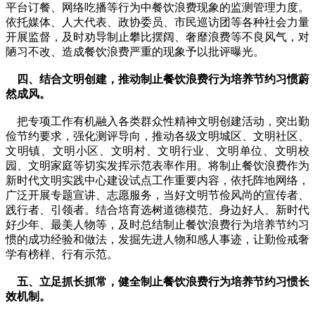
平台订餐、网络吃播等行为中餐饮浪费现象的监测管理力度。
依托媒体、人大代表、政协委员、市民巡访团等各种社会力量
开展监督，及时劝导制止攀比摆阔、奢靡浪费等不良风气，对
陋习不改、造成餐饮浪费严重的现象予以批评曝光。
四、结合文明创建，推动制止餐饮浪费行为培养节约习惯蔚
然成风。
把专项工作有机融入各类群众性精神文明创建活动，突出勤
俭节约要求，强化测评导向，推动各级文明城区、文明社区、
文明镇、文明小区、文明村、文明行业、文明单位、文明校
园、文明家庭等切实发挥示范表率作用。将制止餐饮浪费作为
新时代文明实践中心建设试点工作重要内容，依托阵地网络，
广泛开展专题宣讲、志愿服务，当好文明节俭风尚的宣传者、
践行者、引领者。结合培育选树道德模范、身边好人、新时代
好少年、最美人物等，及时总结制止餐饮浪费行为培养节约习
惯的成功经验和做法，发掘先进人物和感人事迹，让勤俭戒奢
学有榜样、行有示范。
五、立足抓长抓常，健全制止餐饮浪费行为培养节约习惯长
效机制。