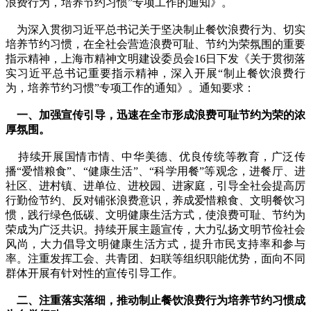
浪费行为，培养节约习惯”专项工作的通知》。
为深入贯彻习近平总书记关于坚决制止餐饮浪费行为、切实
培养节约习惯，在全社会营造浪费可耻、节约为荣氛围的重要
指示精神，上海市精神文明建设委员会16日下发《关于贯彻落
实习近平总书记重要指示精神，深入开展“制止餐饮浪费行
为，培养节约习惯”专项工作的通知》。通知要求：
一、加强宣传引导，迅速在全市形成浪费可耻节约为荣的浓
厚氛围。
持续开展国情市情、中华美德、优良传统等教育，广泛传
播“爱惜粮食”、“健康生活”、“科学用餐”等观念，进餐厅、进
社区、进村镇、进单位、进校园、进家庭，引导全社会提高厉
行勤俭节约、反对铺张浪费意识，养成爱惜粮食、文明餐饮习
惯，践行绿色低碳、文明健康生活方式，使浪费可耻、节约为
荣成为广泛共识。持续开展主题宣传，大力弘扬文明节俭社会
风尚，大力倡导文明健康生活方式，提升市民支持率和参与
率。注重发挥工会、共青团、妇联等组织职能优势，面向不同
群体开展有针对性的宣传引导工作。
二、注重落实落细，推动制止餐饮浪费行为培养节约习惯成