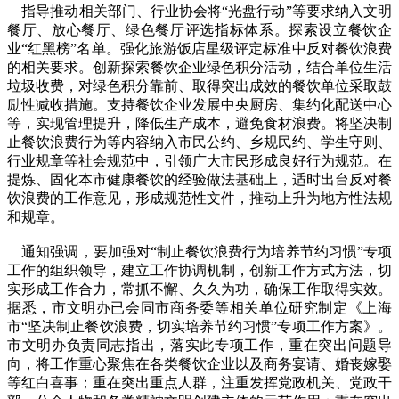
指导推动相关部门、行业协会将“光盘行动”等要求纳入文明
餐厅、放心餐厅、绿色餐厅评选指标体系。探索设立餐饮企
业“红黑榜”名单。强化旅游饭店星级评定标准中反对餐饮浪费
的相关要求。创新探索餐饮企业绿色积分活动，结合单位生活
垃圾收费，对绿色积分靠前、取得突出成效的餐饮单位采取鼓
励性减收措施。支持餐饮企业发展中央厨房、集约化配送中心
等，实现管理提升，降低生产成本，避免食材浪费。将坚决制
止餐饮浪费行为等内容纳入市民公约、乡规民约、学生守则、
行业规章等社会规范中，引领广大市民形成良好行为规范。在
提炼、固化本市健康餐饮的经验做法基础上，适时出台反对餐
饮浪费的工作意见，形成规范性文件，推动上升为地方性法规
和规章。
通知强调，要加强对“制止餐饮浪费行为培养节约习惯”专项
工作的组织领导，建立工作协调机制，创新工作方式方法，切
实形成工作合力，常抓不懈、久久为功，确保工作取得实效。
据悉，市文明办已会同市商务委等相关单位研究制定《上海
市“坚决制止餐饮浪费，切实培养节约习惯”专项工作方案》。
市文明办负责同志指出，落实此专项工作，重在突出问题导
向，将工作重心聚焦在各类餐饮企业以及商务宴请、婚丧嫁娶
等红白喜事；重在突出重点人群，注重发挥党政机关、党政干