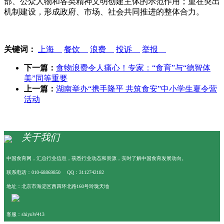
部、公众人物和各类精神文明创建主体的示范作用；重在突出
机制建设，形成政府、市场、社会共同推进的整体合力。
关键词：
上海
餐饮
浪费
投诉
举报
下一篇：
食物浪费令人痛心！专家：“食育”与“德智体
美”同等重要
上一篇：
湖南举办“携手隆平 共筑食安”中小学生夏令营
活动
关于我们
中国食育网，汇总行业信息，获悉行业动态和资源，实时了解中国食育发展动向。
联系电话：010-68869850 QQ：3112742182
地址：北京市海淀区西四环北路160号玲珑天地
客服：shiyuW413