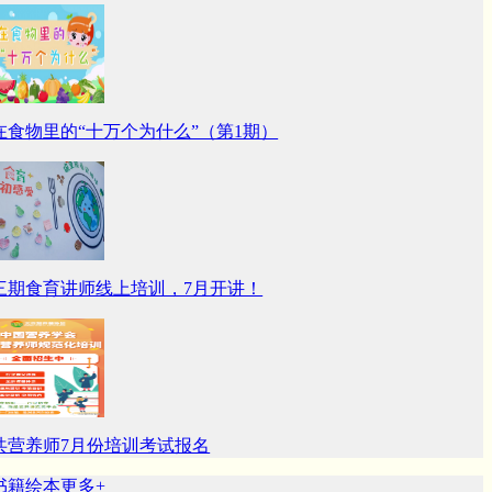
在食物里的“十万个为什么”（第1期）
三期食育讲师线上培训，7月开讲！
共营养师7月份培训考试报名
籍绘本
更多+