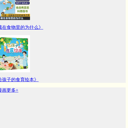
藏在食物里的为什么》
给孩子的食育绘本》
画
更多+