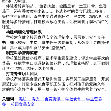
出“家”的味道。
伴随着铃声响起，“鱼香肉丝、糖醋里脊、土豆排骨、鱼香
茄子，还有香喷喷的米饭……”各式各样的美食已端上餐桌，
等待学生们享用。寿光中学通过高标准、严要求、精管理、优
服务等多种措施，打造校园放心美食，让校园餐厅飘出“家”的
味道。
构建精细化管理体系
学校建立健全校园食品安全管理制度，层层签订安全责任
书，细化校长、中层、班主任三级陪餐制，从饭桌上走向操作
间，真正成为学生食品安全“监督员”。
制定科学营养菜谱
学校通过微信小程序，征求学生意见建议，评选学生喜欢的
菜品，根据学生口味调剂饭菜花样，合理荤素搭配，真正做到
让学生吃饱，吃好，吃出健康。
打造专业职工团队
学校严格落实食堂员工培训制度，实行员工挂牌服务，开展
厨艺比拼，打造专业化食堂职工队伍，把对孩子的爱融入每一
次的精心烹饪当中，用一餐一饭守护全体师生的营养与安全。
关键词：
潍坊
寿光
食育资讯
学校食堂
学生营养
餐
校园食品安全