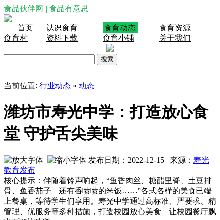
食品伙伴网
|
食品有意思
首页
认识食育
食育动态
食育资源
食育村
资料下载
食育小铺
关于我们
当前位置:
行业动态
»
动态
潍坊市寿光中学：打造放心食
堂 守护舌尖美味
发布日期：2022-12-15 来源：
寿光
教育发布
核心提示：伴随着铃声响起，“鱼香肉丝、糖醋里脊、土豆排
骨、鱼香茄子，还有香喷喷的米饭……”各式各样的美食已端
上餐桌，等待学生们享用。寿光中学通过高标准、严要求、精
管理、优服务等多种措施，打造校园放心美食，让校园餐厅飘