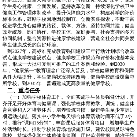
学生身心健康、全面发展。坚持改革创新，持续深化学校卫生
健康工作管理体制改革，提升保障能力水平，构建科学的评价
标准体系，鼓励学校因地因校制宜、创新实践探索，不断丰富
促进学生身心健康的路径、载体、方法。坚持协同共建，健全
政府统筹、部门协作、学校主体、家庭参与、社会支持的多方
协同机制，整合资源推进健康学校建设，营造全社会共同关爱
学生健康成长的良好环境。
到2027年，高标准完成教育强国建设三年行动计划综合改革
试点健康学校建设试点，健康学校工作规范和评价标准基本完
善，形成一大批可复制可推广的工作案例和经验。到2030
年，“健康第一”教育理念广泛深入普及，学校健康教育和保障
条件大幅提升，学生健康状况持续改善，健康学校建设覆盖每
所学校。到2035年，普遍建成更高质量的健康学校。
二、重点任务
（一）加强学校体育工作。全面实施学生体质强健计划，开
齐开足开好体育与健康课，强化学校体育教学、训练，健全体
育竞赛和人才培养体系，培养锻炼习惯，促进学生至少掌握1
项运动技能。落实中小学生每天综合体育活动时间不低于2小
时，推行“课间15分钟”，丰富课后服务体育项目，增加学生户
外活动时长。推动学校体育场地设施升级。建设校园足球特色
学校。持续强化学生体质健康监测，用好监测数据，精准干预