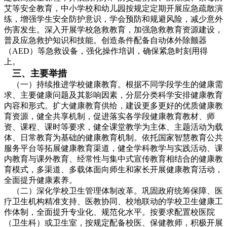
艾等安全教育，中小学校和幼儿园按规定定期开展应急疏散演
练，增强学生安全防护意识，学会预防和规避风险，减少意外
伤害发生。深入开展学校急救教育，加强急救教育资源建设，
普及应急救护知识和技能。创造条件配备自动体外除颤器
（AED）等急救设备，强化操作培训，确保紧急时刻用得
上。
三、主要举措
（一）持续推进学校健康教育。根据不同学段学生的健康需
求、主要健康问题及其影响因素，分层分类科学安排健康教育
内容和形式。扩大健康教育供给，建设更多更好的优质健康教
育资源，健全共享机制，促进落实各学段健康教育教材、师
资、课程、课时等要求，健全课堂教学为主体、主题活动为载
体、日常教育为基础的健康教育机制。依托国家智慧教育公共
服务平台等拓展健康教育渠道，健全学科教学与实践活动、课
内教育与课外教育、经常性与集中式宣传教育相结合的健康教
育模式，多渠道、多载体面向师生和家长开展健康教育活动，
全面提升健康素养。
（二）深化学校卫生管理体制改革。巩固政府统筹保障、医
疗卫生机构精准支持、医教协同、校地联动的学校卫生健康工
作体制，全面提升专业化、规范化水平。按要求配置校医院
（卫生科）或卫生室，按规定配备校医、保健教师，积极开展