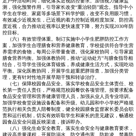
足户外活动时间，细化落实近视防控要求。加强视力健康监
测，强化预警作用，引导家长改变“重治轻防”观念。指导中小
学生在学校、家庭等多场景下科学护眼，改变不良用眼习惯，
有效减少近视发生，已近视的着力控制近视程度加深、防控高
度近视，合力推动近视率以更快速度下降，努力实现2030年防
控目标。
（六）有效管理体重。制订实施中小学生肥胖防控工作方
案，加强学生合理膳食和营养健康教育，学校提供符合学生营
养需求的食物，每周公示带量食谱。强化家校协同，引导家庭
膳食营养均衡。加强体教协同，推动“运动处方”与膳食指导相
结合，引导学生强化体育锻炼，养成健康生活方式，实现吃动
平衡。深化医教协同，开展学生超重肥胖筛查，加强分类管
理，更有针对性地开展早期干预和转诊治疗。
（七）保障校园食品安全。落实学校食品安全主体责任、校
长第一责任人责任，严格规范校园餐饮各项管理。按要求配备
食品安全管理和营养健康管理人员，加强从业人员专业培训。
加强学校食堂设施设备配备和升级。幼儿园和中小学校严格规
范执行相关负责人陪餐制度，健全校园膳食监督家长委员会职
责和运行机制，切实有效听取学生和家长的意见建议，畅通校
园食品安全问题反映渠道，接诉即办。
（八）强化生命安全教育。落实生命安全与健康教育要求，
建设高质量课程，开展防溺水、防交通伤害、防欺凌、禁毒防