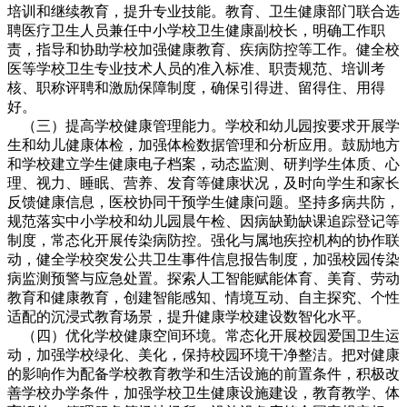
培训和继续教育，提升专业技能。教育、卫生健康部门联合选
聘医疗卫生人员兼任中小学校卫生健康副校长，明确工作职
责，指导和协助学校加强健康教育、疾病防控等工作。健全校
医等学校卫生专业技术人员的准入标准、职责规范、培训考
核、职称评聘和激励保障制度，确保引得进、留得住、用得
好。
（三）提高学校健康管理能力。学校和幼儿园按要求开展学
生和幼儿健康体检，加强体检数据管理和分析应用。鼓励地方
和学校建立学生健康电子档案，动态监测、研判学生体质、心
理、视力、睡眠、营养、发育等健康状况，及时向学生和家长
反馈健康信息，医校协同干预学生健康问题。坚持多病共防，
规范落实中小学校和幼儿园晨午检、因病缺勤缺课追踪登记等
制度，常态化开展传染病防控。强化与属地疾控机构的协作联
动，健全学校突发公共卫生事件信息报告制度，加强校园传染
病监测预警与应急处置。探索人工智能赋能体育、美育、劳动
教育和健康教育，创建智能感知、情境互动、自主探究、个性
适配的沉浸式教育场景，提升健康学校建设数智化水平。
（四）优化学校健康空间环境。常态化开展校园爱国卫生运
动，加强学校绿化、美化，保持校园环境干净整洁。把对健康
的影响作为配备学校教育教学和生活设施的前置条件，积极改
善学校办学条件，加强学校卫生健康设施建设，教育教学、体