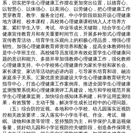
系，切实把学生心理健康工作摆在更加突出位置，以德育心、
以智慧心、以体强心、以美润心、以劳健心，把心理健康工作
贯穿教育、教学、服务全过程。中小学阶段鼓励开设心理健康
地方课程、校本课程，高校将心理健康课程纳入人才培养方
案。紧盯学生入学、考试、毕业等成长关键期，结合学生心理
健康宣传教育月和有关重要时间节点，开展多种形式心理健康
宣传教育活动，培育学生乐观向上的积极心理品质，增强心理
韧性。加强心理健康教育师资培养和配备，提高全体教师特别
是中小学班主任、高校辅导员发现并有效处置学生心理健康问
题的意识和能力。多措并举加强教师心理健康工作，强化教师
心理健康支持。中小学校将心理健康作为家长学校和家长会、
家长课堂、家访等活动的必讲内容，引导家长培育和谐、融洽
家庭亲子关系。汇聚优质资源建设大学生心理健康教育研究与
指导中心，打造心理健康工作案例库。推进全国学生心理健康
监测预警系统和心理健康测评工具建设，地方和学校规范开展
学生心理健康监测，加快综合感知体系构建，科学运用监测结
果，有效预警，主动干预，解决学生成长过程中的心理问题。
（五）综合防控近视。各地和中小学校、幼儿园落实近视防
控相关政策要求，深入落实中小学生手机、作业、考试、睡
眠、读物和体质等管理，坚持预防为主，科学保护儿童远视储
备量，抓好幼儿园和小学近视防控关键阶段，创造条件保障充