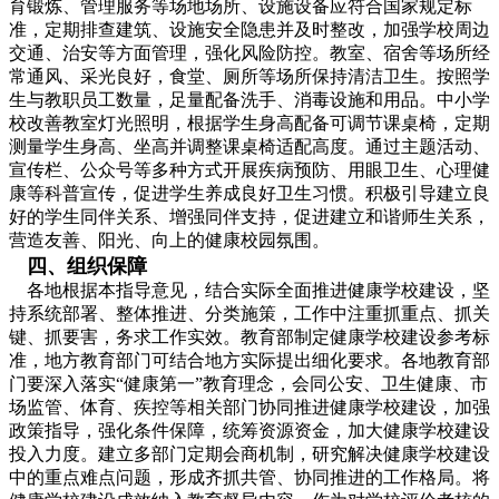
育锻炼、管理服务等场地场所、设施设备应符合国家规定标
准，定期排查建筑、设施安全隐患并及时整改，加强学校周边
交通、治安等方面管理，强化风险防控。教室、宿舍等场所经
常通风、采光良好，食堂、厕所等场所保持清洁卫生。按照学
生与教职员工数量，足量配备洗手、消毒设施和用品。中小学
校改善教室灯光照明，根据学生身高配备可调节课桌椅，定期
测量学生身高、坐高并调整课桌椅适配高度。通过主题活动、
宣传栏、公众号等多种方式开展疾病预防、用眼卫生、心理健
康等科普宣传，促进学生养成良好卫生习惯。积极引导建立良
好的学生同伴关系、增强同伴支持，促进建立和谐师生关系，
营造友善、阳光、向上的健康校园氛围。
四、组织保障
各地根据本指导意见，结合实际全面推进健康学校建设，坚
持系统部署、整体推进、分类施策，工作中注重抓重点、抓关
键、抓要害，务求工作实效。教育部制定健康学校建设参考标
准，地方教育部门可结合地方实际提出细化要求。各地教育部
门要深入落实“健康第一”教育理念，会同公安、卫生健康、市
场监管、体育、疾控等相关部门协同推进健康学校建设，加强
政策指导，强化条件保障，统筹资源资金，加大健康学校建设
投入力度。建立多部门定期会商机制，研究解决健康学校建设
中的重点难点问题，形成齐抓共管、协同推进的工作格局。将