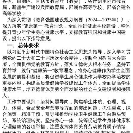
各省、自治区、直辖市教育厅（教委），各计划单列市教育
局，新疆生产建设兵团教育局，部属各高等学校、部省合建各
高等学校：
为深入贯彻《教育强国建设规划纲要（2024—2035年）》，
深入落实“健康第一”教育理念，全面推进健康学校建设，整体
提升青少年学生身心健康水平，支撑教育强国和健康中国建
设，提出以下指导意见。
一、总体要求
以习近平新时代中国特色社会主义思想为指导，深入学习贯
彻党的二十大和二十届历次全会精神，按照全国教育大会部
署，全面贯彻党的教育方针，落实立德树人根本任务，坚持五
育并举，践行“健康第一”教育理念，将身心健康作为学生全面
发展的前提和基础，将促进学生身心健康作为学校办学治校的
重要内容，构建高质量健康学校建设工作体系，全面提高学生
健康水平，培养德智体美劳全面发展的社会主义建设者和接班
人。
工作中要做到：坚持问题导向，聚焦学生体质、心理、视
力、体重、食品安全与营养等方面的突出问题，抓住重点，综
合施策，精准干预，引导和推动学校卫生健康工作向源头预
防、系统治理转变。坚持身心一体，统筹促进学生身体健康和
心理健康的各项举措，注重发挥体育美育劳动教育调节情绪、
纾解压力、健全人格等积极作用，持续深化“双减”改革，促进