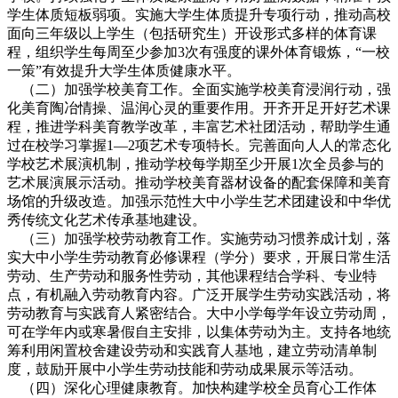
学生体质短板弱项。实施大学生体质提升专项行动，推动高校
面向三年级以上学生（包括研究生）开设形式多样的体育课
程，组织学生每周至少参加3次有强度的课外体育锻炼，“一校
一策”有效提升大学生体质健康水平。
（二）加强学校美育工作。全面实施学校美育浸润行动，强
化美育陶冶情操、温润心灵的重要作用。开齐开足开好艺术课
程，推进学科美育教学改革，丰富艺术社团活动，帮助学生通
过在校学习掌握1—2项艺术专项特长。完善面向人人的常态化
学校艺术展演机制，推动学校每学期至少开展1次全员参与的
艺术展演展示活动。推动学校美育器材设备的配套保障和美育
场馆的升级改造。加强示范性大中小学生艺术团建设和中华优
秀传统文化艺术传承基地建设。
（三）加强学校劳动教育工作。实施劳动习惯养成计划，落
实大中小学生劳动教育必修课程（学分）要求，开展日常生活
劳动、生产劳动和服务性劳动，其他课程结合学科、专业特
点，有机融入劳动教育内容。广泛开展学生劳动实践活动，将
劳动教育与实践育人紧密结合。大中小学每学年设立劳动周，
可在学年内或寒暑假自主安排，以集体劳动为主。支持各地统
筹利用闲置校舍建设劳动和实践育人基地，建立劳动清单制
度，鼓励开展中小学生劳动技能和劳动成果展示等活动。
（四）深化心理健康教育。加快构建学校全员育心工作体