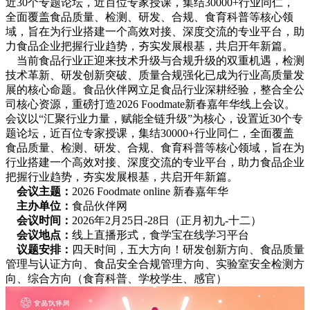
近30个专题论坛，近百位专家授课，集结30000+行业同仁，
全面覆盖食品质量、检测、研发、合规、食育科普等核心领
域，旨在为行业搭建一个高效对接、深度交流的专业平台，助
力食品企业把握行业趋势，夯实发展根基，共启开年新篇。
当前食品行业正迎来技术升级与合规升级的双重机遇，检测
技术革新、研发创新突破、质量合规强化已成为行业高质量发
展的核心命题。食品伙伴网立足食品行业深耕经验，整合全公
司核心资源，重磅打造2026 Foodmate新春嘉年华线上会议。
会议以“汇聚行业力量，赋能全链升级”为核心，设置近30个专
题论坛，近百位专家授课，集结30000+行业同仁，全面覆盖
食品质量、检测、研发、合规、食育科普等核心领域，旨在为
行业搭建一个高效对接、深度交流的专业平台，助力食品企业
把握行业趋势，夯实发展根基，共启开年新篇。
会议主题：
2026 Foodmate o
nline 新春嘉年华
主办单位：
食品伙伴网
会议时间：
2026年2月25日-28日（正月初九-十二）
会议地点：
线上直播形式，食学宝在线学习平台
议题安排：
四天时间，五大方向！研发创新方向、
食品质量
管理与认证方向、
食品安全合规管理方向、
实验室安全检测方
向、
综合方向（食育科普、学校学生、感官）