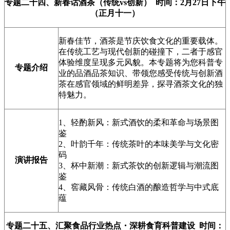
专题二十四、新春话酒茶（传统vs创新） 时间：2月27日下午
（正月十一）
新春佳节，酒茶是节庆饮食文化的重要载体。
在传统工艺与现代创新的碰撞下，二者于感官
体验维度呈现多元风貌。本专题将为您科普专
专题介绍
业的品酒品茶知识、带领您感受传统与创新酒
茶在感官领域的鲜明差异，探寻酒茶文化的独
特魅力。
1、轻酌新风：新式酒饮的柔和革命与场景图
鉴
2、叶韵千年：传统茶叶的本味美学与文化密
码
演讲报告
3、杯中新潮：新式茶饮的创新逻辑与潮流图
鉴
4、窖藏风骨：传统白酒的酿造哲学与中式底
蕴
专题二十五、
汇聚食品行业热点・深耕食育科普建设
时间：