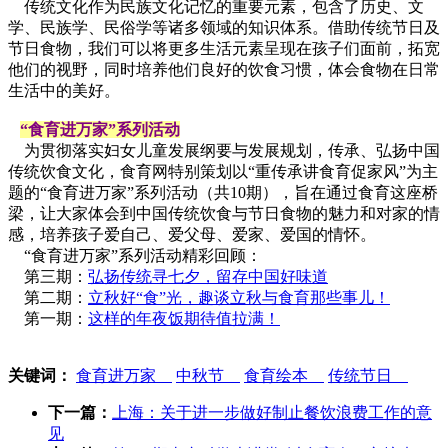
传统文化作为民族文化记忆的重要元素，包含了历史、文
学、民族学、民俗学等诸多领域的知识体系。借助传统节日及
节日食物，我们可以将更多生活元素呈现在孩子们面前，拓宽
他们的视野，同时培养他们良好的饮食习惯，体会食物在日常
生活中的美好。
“食育进万家”系列活动
为贯彻落实妇女儿童发展纲要与发展规划，传承、弘扬中国
传统饮食文化，食育网特别策划以“重传承讲食育促家风”为主
题的“食育进万家”系列活动（共10期），旨在通过食育这座桥
梁，让大家体会到中国传统饮食与节日食物的魅力和对家的情
感，培养孩子爱自己、爱父母、爱家、爱国的情怀。
“食育进万家”系列活动精彩回顾：
第三期：
弘扬传统寻七夕，留存中国好味道
第二期：
立秋好“食”光，趣谈立秋与食育那些事儿！
第一期：
这样的年夜饭期待值拉满！
关键词：
食育进万家
中秋节
食育绘本
传统节日
下一篇：
上海：关于进一步做好制止餐饮浪费工作的意
见