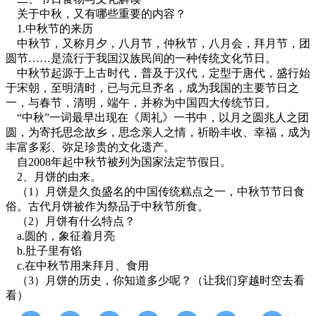
关于中秋，又有哪些重要的内容？
1.中秋节的来历
中秋节，又称月夕，八月节，仲秋节，八月会，拜月节，团
圆节……是流行于我国汉族民间的一种传统文化节日。
中秋节起源于上古时代，普及于汉代，定型于唐代，盛行始
于宋朝，至明清时，已与元旦齐名，成为我国的主要节日之
一，与春节，清明，端午，并称为中国四大传统节日。
“中秋”一词最早出现在《周礼》一书中，以月之圆兆人之团
圆，为寄托思念故乡，思念亲人之情，祈盼丰收、幸福，成为
丰富多彩、弥足珍贵的文化遗产。
自2008年起中秋节被列为国家法定节假日。
2、月饼的由来。
（1）月饼是久负盛名的中国传统糕点之一，中秋节节日食
俗。古代月饼被作为祭品于中秋节所食。
（2）月饼有什么特点？
a.圆的，象征着月亮
b.肚子里有馅
c.在中秋节用来拜月、食用
（3）月饼的历史，你知道多少呢？（让我们穿越时空去看
看）