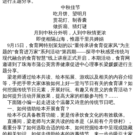
进行主题分享。
中秋佳节
吃月饼、望明月
赏花灯、制香囊
做折扇、猜灯谜
月到中秋分外明，人到中秋情更浓
即使相隔山海，惟愿千里共婵娟
9月15日，食育网特别策划的以“重传承讲食育促家风”为主
题的“食育进万家”系列活动“第四期——探寻中秋感受传统与
现代融合的食育智慧”线上讲座正式开启，本期活动，食育网
邀请到了珠海市蒲公英营养健康促进中心理事长梁媛媛进行主
题分享。
梁老师通过绘本共读、绘本拓展、游戏以及相关的内容介绍
等，手把手带大家体验如何上好一堂与节日有关的食育课？如
何挖掘传统节日元素，开展好玩、有趣又有意义的食育活动？
如何提升活动开展效果，提高大家的积极参与性？……
下面随小编一起走进这个温馨又诗意的传统节日吧。
一、如何借助绘本开展食育？
绘本不仅具备教育功能，更是传承饮食文化的有效载体。
直播间，梁老师与大家共读的绘本是《从前有个月饼村》，
着重分享了如何选取合适的绘本、如何挖掘绘本中呈现或隐藏
的相关知识、如何去借助绘本的故事情节，来一步步吸引大家